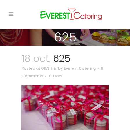
625
18 oct.
625
Posted at 08:31h
in
by
Everest Catering
0
Comments
0
Likes