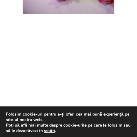
Folosim cookie-uri pentru a-ți oferi cea mai bună experiență pe
site-ul nostru web.
Poți să afli mai multe despre cookie-urile pe care le folosim sau
Web design:
Dezibel Media
// Web hosting:
Web Hotel
//
A.N.P.C.
să le dezactivezi în
setări
.