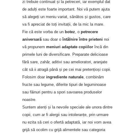
zi trebuie continuat și la petreceri, iar exemplul dat
de adulți este foarte important. Noi vă putem ajuta
să alegeți un meniu variat, sănătos și gustos, care
va fi apreciat de toți invitații, de la mic la mare.
Fie că este vorba de un
botez
, o
petrecere
aniversară
sau doar o
întâlnire între prieteni
noi
vă propunem
meniuri adaptate copiilor
încă din
primele luni de diversificare. Preparate delicioase
fără sare, zahăr, aditivi sau amelioratori, aranjate
cât să ii atragă până și pe cei mai pretențioși copii.
Folosim doar
ingrediente naturale
, combinăm
fructe sau legume, diferite tipuri de leguminoase
sau făinuri pentru a spori savoarea produselor
noastre.
Suntem atenți și la nevoile speciale ale unora dintre
copii, cum ar fi alergii sau intoleranțe, prin urmare
nu ezita să ceri o ofertă adaptată, iar noi vom avea
grijă să ocolim cu grijă alimentele sau categoria