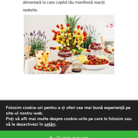
alimentară la care copilul tău manifestă reacții
nedorite.
Folosim cookie-uri pentru a-ți oferi cea mai bună experiență pe
site-ul nostru web.
Poți să afli mai multe despre cookie-urile pe care le folosim sau
Web design:
Dezibel Media
// Web hosting:
Web Hotel
//
A.N.P.C.
să le dezactivezi în
setări
.
Accept