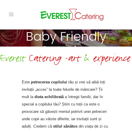
Baby Friendly
Catering
Este
petrecerea copilului
tău și vrei să aibă toți
invitații „acces” la toate felurile de mâncare? Ții
mult la
dieta echilibrată
a întregii familii, dar în
special a copilului tău? Știm cu toții ca este o
provocare să găsești meniul potrivit unei petreceri
unde copii au vârste diferite, iar invitații sunt și
adulți. Credem că
stilul sănătos
din viața de zi cu